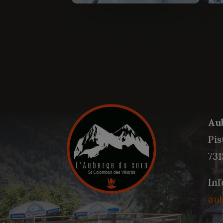
Au
Pis
731
Inf
au