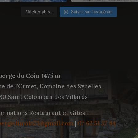
Afficher plus...
Suivre sur Instagram
berge du Coin 1475 m
te de l’Ormet, Domaine des Sybelles
30 Saint Colomban des Villards
ormations Restaurant et Gîtes :
bergeducoin73@gmail.com
|
07 62 51 37 44